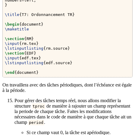
numbers=left,
}
\title
{T7: Ordonnancement TR}
\begin
{
document
}
\maketitle
\section
{RM}
\input
{rm.tex}
\lstinputlisting
{rm.source}
\section
{EDF}
\input
{edf.tex}
\lstinputlisting
{edf.source}
\end
{
document
}
On travaillera avec des tâches périodiques, dont l’échéance est égale
à la période.
Pour gérer des tâches temps réel, nous allons modifier la
structure
de manière à rajouter un champ représentant
tproc
la periode de chaque tâche. Faites les modifications
nécessaires dans le code de manière à que chaque tâche ait un
champ
.
period
Si ce champ vaut 0, la tâche est apériodique.