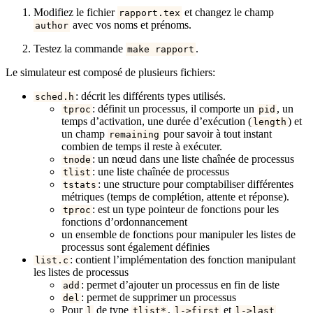
Modifiez le fichier
et changez le champ
rapport.tex
avec vos noms et prénoms.
author
Testez la commande
.
make rapport
Le simulateur est composé de plusieurs fichiers:
: décrit les différents types utilisés.
sched.h
: définit un processus, il comporte un
, un
tproc
pid
temps d’activation, une durée d’exécution (
) et
length
un champ
pour savoir à tout instant
remaining
combien de temps il reste à exécuter.
: un nœud dans une liste chaînée de processus
tnode
: une liste chaînée de processus
tlist
: une structure pour comptabiliser différentes
tstats
métriques (temps de complétion, attente et réponse).
: est un type pointeur de fonctions pour les
tproc
fonctions d’ordonnancement
un ensemble de fonctions pour manipuler les listes de
processus sont également définies
: contient l’implémentation des fonction manipulant
list.c
les listes de processus
: permet d’ajouter un processus en fin de liste
add
: permet de supprimer un processus
del
Pour
de type
,
et
l
tlist*
l->first
l->last