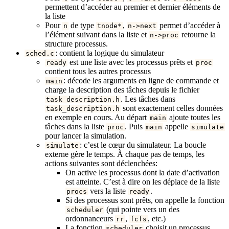
permettent d’accéder au premier et dernier éléments de
la liste
Pour
de type
,
permet d’accéder à
n
tnode*
n->next
l’élément suivant dans la liste et
retourne la
n->proc
structure processus.
: contient la logique du simulateur
sched.c
est une liste avec les processus prêts et
ready
proc
contient tous les autres processus
: décode les arguments en ligne de commande et
main
charge la description des tâches depuis le fichier
. Les tâches dans
task_description.h
sont exactement celles données
task_description.h
en exemple en cours. Au départ
ajoute toutes les
main
tâches dans la liste
. Puis
appelle
proc
main
simulate
pour lancer la simulation.
: c’est le cœur du simulateur. La boucle
simulate
externe gère le temps. À chaque pas de temps, les
actions suivantes sont déclenchées:
On active les processus dont la date d’activation
est atteinte. C’est à dire on les déplace de la liste
vers la liste
.
procs
ready
Si des processus sont prêts, on appelle la fonction
(qui pointe vers un des
scheduler
ordonnanceurs
,
, etc.)
rr
fcfs
La fonction
choisit un processus
scheduler