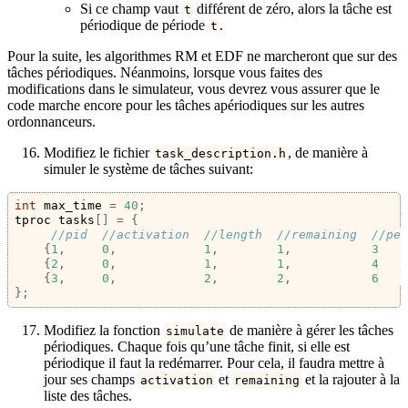
Si ce champ vaut
différent de zéro, alors la tâche est
t
périodique de période
.
t
Pour la suite, les algorithmes RM et EDF ne marcheront que sur des
tâches périodiques. Néanmoins, lorsque vous faites des
modifications dans le simulateur, vous devrez vous assurer que le
code marche encore pour les tâches apériodiques sur les autres
ordonnanceurs.
Modifiez le fichier
, de manière à
task_description.h
simuler le système de tâches suivant:
int
 max_time 
=
40
;
tproc tasks
[]
=
{
//pid  //activation  //length  //remaining  //per
{
1
,
0
,
1
,
1
,
3
{
2
,
0
,
1
,
1
,
4
{
3
,
0
,
2
,
2
,
6
};
Modifiez la fonction
de manière à gérer les tâches
simulate
périodiques. Chaque fois qu’une tâche finit, si elle est
périodique il faut la redémarrer. Pour cela, il faudra mettre à
jour ses champs
et
et la rajouter à la
activation
remaining
liste des tâches.