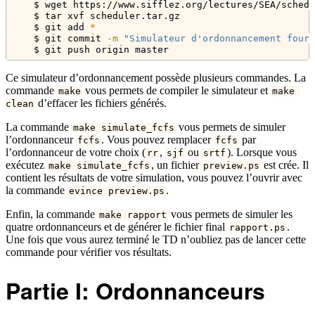
$
 wget https://www.sifflez.org/lectures/SEA/schedu
$
 tar xvf scheduler.tar.gz
$
 git add 
*
$
 git commit 
-m
"Simulateur d'ordonnancement fourn
$
 git push origin master
Ce simulateur d’ordonnancement possède plusieurs commandes. La
commande
vous permets de compiler le simulateur et
make
make 
d’effacer les fichiers générés.
clean
La commande
vous permets de simuler
make simulate_fcfs
l’ordonnanceur
. Vous pouvez remplacer
par
fcfs
fcfs
l’ordonnanceur de votre choix (
,
ou
). Lorsque vous
rr
sjf
srtf
exécutez
, un fichier
est crée. Il
make simulate_fcfs
preview.ps
contient les résultats de votre simulation, vous pouvez l’ouvrir avec
la commande
.
evince preview.ps
Enfin, la commande
vous permets de simuler les
make rapport
quatre ordonnanceurs et de générer le fichier final
.
rapport.ps
Une fois que vous aurez terminé le TD n’oubliez pas de lancer cette
commande pour vérifier vos résultats.
Partie I: Ordonnanceurs