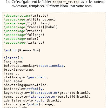
Créez également le fichier
avec le contenu
rapport_tr.tex
ci-dessous, remplacez “Prénom Nom” par votre nom.
\documentclass
{
article
}
\usepackage
[utf8]{
inputenc
}
\usepackage
[T1]{
fontenc
}
\usepackage
[francais]{
babel
}
\usepackage
{
rtsched
}
\usepackage
{
fullpage
}
\usepackage
{
color
}
\usepackage
{
listings
}
\author
{Prénom Nom}
\lstset
{ 
%
language=C, 
belowcaptionskip=1
\baselineskip
,
breaklines=true,
frame=L,
xleftmargin=
\parindent
,
language=C,
showstringspaces=false,
basicstyle=
\ttfamily
,
keywordstyle=
\bfseries\color
{green!40!black},
commentstyle=
\itshape\color
{purple!40!black},
identifierstyle=
\color
{black},
stringstyle=
\color
{orange},